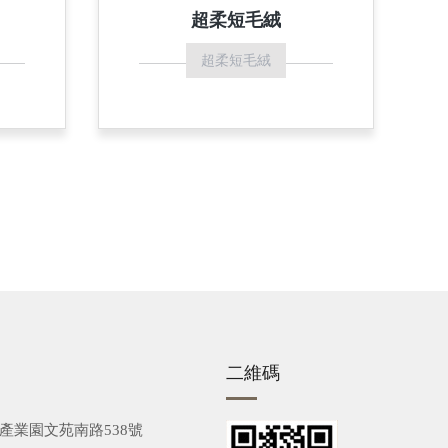
超柔短毛絨
超柔短毛絨
二維碼
編產業園文苑南路538號