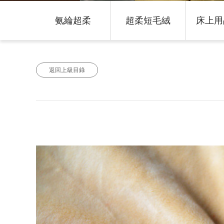
氨綸超柔
超柔短毛絨
床上用
返回上級目錄