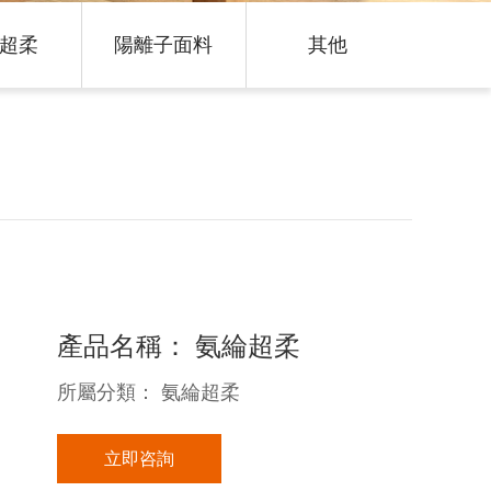
超柔
陽離子面料
其他
產品名稱： 氨綸超柔
所屬分類： 氨綸超柔
立即咨詢