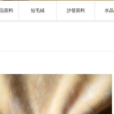
品面料
短毛絨
沙發面料
水晶